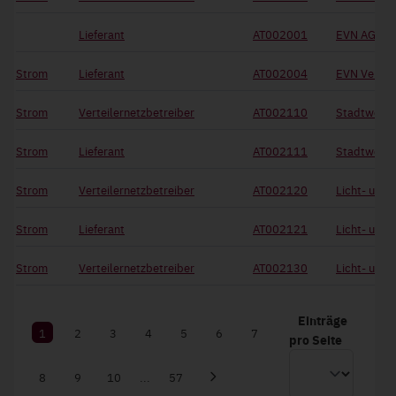
Lieferant
AT002001
EVN AG
Strom
Lieferant
AT002004
EVN Vertri
Strom
Verteilernetzbetreiber
AT002110
Stadtwerk
Strom
Lieferant
AT002111
Stadtwerk
Strom
Verteilernetzbetreiber
AT002120
Licht- und 
Strom
Lieferant
AT002121
Licht- und 
Strom
Verteilernetzbetreiber
AT002130
Licht- und 
Einträge
1
2
3
4
5
6
7
pro Seite
8
9
10
...
57