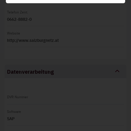
Diese stellen grundlegende Funktionen der Website
sicher und können daher nicht deaktiviert werden.
Telefon Zent.
0662-8882-0
Website
http://www.salzburgnetz.at
Datenverarbeitung
DVR Nummer
Software
SAP