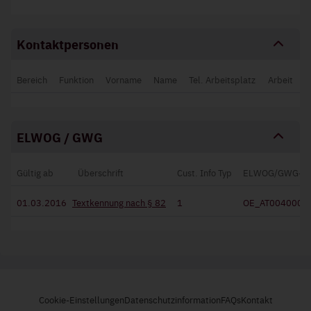
Kontaktpersonen
Bereich
Funktion
Vorname
Name
Tel. Arbeitsplatz
Arbeit
ELWOG / GWG
Gültig ab
Überschrift
Cust. Info Typ
ELWOG/GWG-I
01.03.2016
Textkennung nach § 82
1
OE_AT004000_
Cookie-Einstellungen
Datenschutzinformation
FAQs
Kontakt