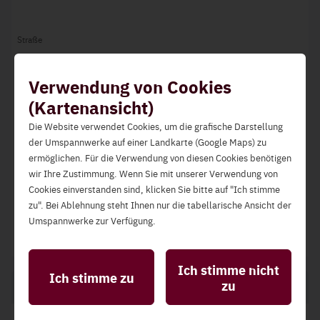
Straße
Bayerhamerstraße 16
Verwendung von Cookies
PLZ
(Kartenansicht)
5020
Die Website verwendet Cookies, um die grafische Darstellung
der Umspannwerke auf einer Landkarte (Google Maps) zu
Ort
ermöglichen. Für die Verwendung von diesen Cookies benötigen
Salzburg
wir Ihre Zustimmung. Wenn Sie mit unserer Verwendung von
Cookies einverstanden sind, klicken Sie bitte auf "Ich stimme
Land
zu". Bei Ablehnung steht Ihnen nur die tabellarische Ansicht der
Österreich
Umspannwerke zur Verfügung.
Statistik-Cookies
Diese ermöglichen die Analyse der Website-Nutzung
Ich stimme nicht
Ich stimme zu
zur Qualitätssicherung und Verbesserung der
zu
Telefon und Internet
Benutzerfreundlichkeit.
Funktionelle Cookies