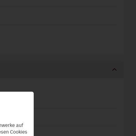
ch
nwerke auf
esen Cookies