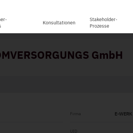
er-
Stakeholder-
Konsultationen
s
Prozesse
ROMVERSORGUNGS GmbH
E-WERK
Firma
UID