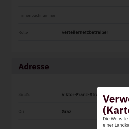
Firmenbuchnummer
Verteilernetzbetreiber
Rolle
Adresse
Verw
Viktor-Franz-Straße 15
Straße
(Kart
Graz
Ort
Die Website
einer Landka