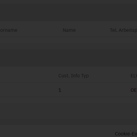
Vorname
Name
Tel. Arbeitsp
Cust. Info Typ
EL
1
OE
Cookie-Ei