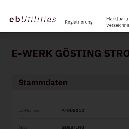
eb
Utilities
Marktpartn
Registrierung
Verzeichni
E-WERK GÖSTING ST
Stammdaten
AT008210
EC-Nummer
GOESTING
Alias