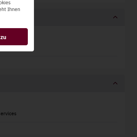
okies
teht Ihnen
cherung und
 zu
www.ewg.at
en daher
ervices