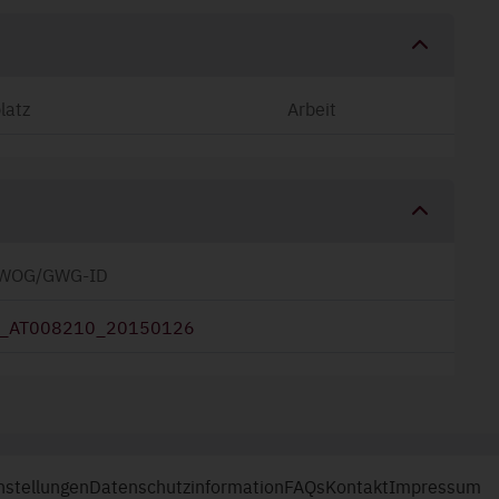
latz
Arbeit
WOG/GWG-ID
_AT008210_20150126
nstellungen
Datenschutzinformation
FAQs
Kontakt
Impressum