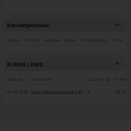
Kontaktpersonen
Bereich
Funktion
Vorname
Name
Tel. Arbeitsplatz
Arbeit
ELWOG / GWG
Gültig ab
Überschrift
Cust. Info Typ
ELWOG/
01.01.2015
<span>Textkennung nach § 82
1
OE_AT0