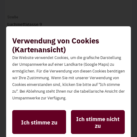
Straße
Luchinettigasse 9
Verwendung von Cookies
PLZ
8793
(Kartenansicht)
Die Website verwendet Cookies, um die grafische Darstellung
Ort
der Umspannwerke auf einer Landkarte (Google Maps) zu
Trofaiach
ermöglichen. Für die Verwendung von diesen Cookies benötigen
wir Ihre Zustimmung. Wenn Sie mit unserer Verwendung von
Land
Cookies einverstanden sind, klicken Sie bitte auf "Ich stimme
Österreich
zu". Bei Ablehnung steht Ihnen nur die tabellarische Ansicht der
Umspannwerke zur Verfügung.
Statistik-Cookies
Diese ermöglichen die Analyse der Website-Nutzung
Ich stimme nicht
Ich stimme zu
zur Qualitätssicherung und Verbesserung der
Telefon und Internet
zu
Benutzerfreundlichkeit.
Funktionelle Cookies