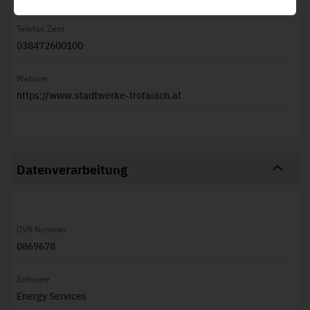
Diese stellen grundlegende Funktionen der Website
Telefon Zent.
sicher und können daher nicht deaktiviert werden.
038472600100
Website
https://www.stadtwerke-trofaiach.at
Datenverarbeitung
DVR Nummer
0869678
Software
Energy Services