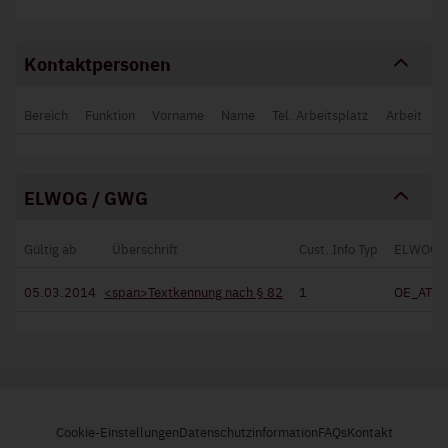
Kontaktpersonen
Bereich
Funktion
Vorname
Name
Tel. Arbeitsplatz
Arbeit
ELWOG / GWG
Gültig ab
Überschrift
Cust. Info Typ
ELWOG/
05.03.2014
<span>Textkennung nach § 82
1
OE_AT0
Cookie-Einstellungen
Datenschutzinformation
FAQs
Kontakt