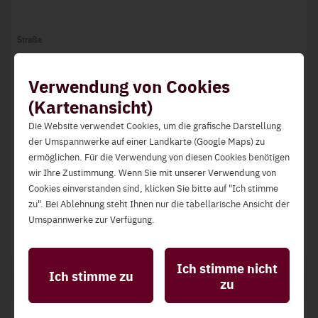
Straße
Gewerbestraße 1166
Verwendung von Cookies
PLZ
(Kartenansicht)
8962
Die Website verwendet Cookies, um die grafische Darstellung
der Umspannwerke auf einer Landkarte (Google Maps) zu
Ort
ermöglichen. Für die Verwendung von diesen Cookies benötigen
Gröbming
wir Ihre Zustimmung. Wenn Sie mit unserer Verwendung von
Cookies einverstanden sind, klicken Sie bitte auf "Ich stimme
Land
zu". Bei Ablehnung steht Ihnen nur die tabellarische Ansicht der
Österreich
Umspannwerke zur Verfügung.
Statistik-Cookies
Diese ermöglichen die Analyse der Website-Nutzung
Ich stimme nicht
Ich stimme zu
zur Qualitätssicherung und Verbesserung der
zu
Telefon und Internet
Benutzerfreundlichkeit.
Funktionelle Cookies