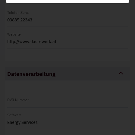
Diese stellen grundlegende Funktionen der Website
sicher und können daher nicht deaktiviert werden.
Telefon Zent.
03685 22343
Website
http://www.das-ewerk.at
Datenverarbeitung
DVR Nummer
Software
Energy Services