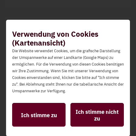
Sender - Empfänger
Verwendung von Cookies
Sender
Empfänger
(Kartenansicht)
Die Website verwendet Cookies, um die grafische Darstellung
Verteilernetzbetreiber
Lieferant
der Umspannwerke auf einer Landkarte (Google Maps) zu
ermöglichen. Für die Verwendung von diesen Cookies benötigen
wir Ihre Zustimmung. Wenn Sie mit unserer Verwendung von
Cookies einverstanden sind, klicken Sie bitte auf "Ich stimme
Zugewiesenes Schema
zu". Bei Ablehnung steht Ihnen nur die tabellarische Ansicht der
Umspannwerke zur Verfügung.
Schema
CPNotification (01.13)
Statistik-Cookies
Diese ermöglichen die Analyse der Website-Nutzung
Ich stimme nicht
Ich stimme zu
zur Qualitätssicherung und Verbesserung der
zu
Benutzerfreundlichkeit.
Responsecodes
Funktionelle Cookies
Diese stellen grundlegende Funktionen der Website