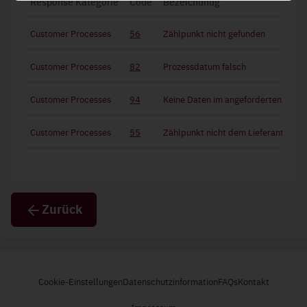
Response Kategorie
Code
Bezeichunug
sicher und können daher nicht deaktiviert werden.
Customer Processes
56
Zählpunkt nicht gefunden
Customer Processes
82
Prozessdatum falsch
Customer Processes
94
Keine Daten im angeforderten Zeit
Customer Processes
55
Zählpunkt nicht dem Lieferanten zu
Zurück
Cookie-Einstellungen
Datenschutzinformation
FAQs
Kontakt