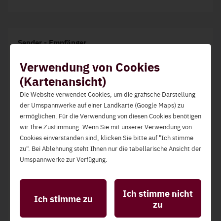
Sender - Empfänger
Sender
Empfänger
Verwendung von Cookies
(Kartenansicht)
Lieferant
Verteilernetzbetr
Die Website verwendet Cookies, um die grafische Darstellung
der Umspannwerke auf einer Landkarte (Google Maps) zu
Betreiber gemeinschaftlicher Erzeugungsanlagen
Verteilernetzbetr
ermöglichen. Für die Verwendung von diesen Cookies benötigen
wir Ihre Zustimmung. Wenn Sie mit unserer Verwendung von
Erneuerbare-Energie-Gemeinschaften
Verteilernetzbetr
Cookies einverstanden sind, klicken Sie bitte auf "Ich stimme
zu". Bei Ablehnung steht Ihnen nur die tabellarische Ansicht der
Umspannwerke zur Verfügung.
Statistik-Cookies
Zugewiesenes Schema
Diese ermöglichen die Analyse der Website-Nutzung
Ich stimme nicht
Schema
Ich stimme zu
zur Qualitätssicherung und Verbesserung der
zu
CPNotification (01.13)
Benutzerfreundlichkeit.