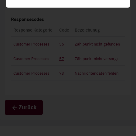
Funktionelle Cookies
Diese stellen grundlegende Funktionen der Website
sicher und können daher nicht deaktiviert werden.
Responsecodes
Response Kategorie
Code
Bezeichunug
Customer Processes
56
Zählpunkt nicht gefunden
Customer Processes
57
Zählpunkt nicht versorgt
Customer Processes
73
Nachrichtendaten fehlen
Zurück